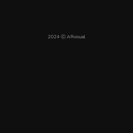
บาคาร่า
แทงบอลออนไลน์
2024 ⓒ ARvisual