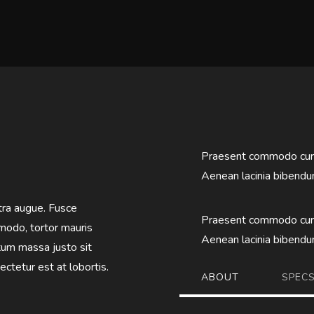
Praesent commodo cursu
Aenean lacinia bibendu
etra augue. Fusce
Praesent commodo cursu
modo, tortor mauris
Aenean lacinia bibendu
um massa justo sit
ctetur est at lobortis.
ABOUT
SPEC