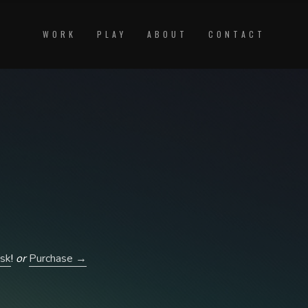
WORK
PLAY
ABOUT
CONTACT
ask
!
or
Purchase →